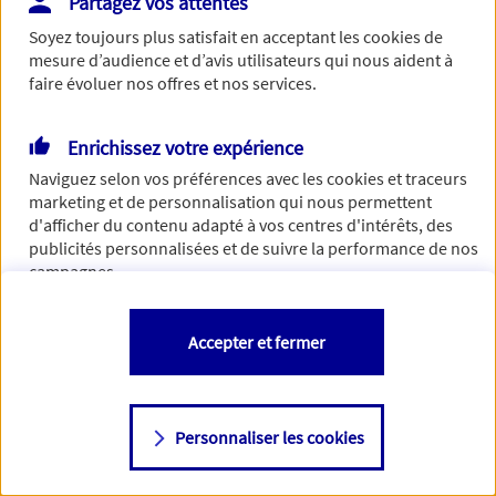
Partagez vos attentes
de traiter votre demande. N'hésitez pas à rafraichir ce
Soyez toujours plus satisfait en acceptant les
cookies
de
formulaire dans quelques minutes.
mesure d’audience et d’avis utilisateurs qui nous aident à
faire évoluer nos offres et nos services.
Enrichissez votre expérience
Si besoin, vous pouvez nous joindre via notre page de
Naviguez selon vos préférences avec les
cookies et traceurs
contact.
marketing et de personnalisation qui nous permettent
d'afficher du contenu adapté à vos centres d'intérêts, des
> Nous contacter
publicités personnalisées et de suivre la performance de nos
campagnes.
Vous êtes libre de les accepter, de les refuser comme de
Accepter et fermer
changer d'avis à tout moment en allant sur
"Paramétrer mes
cookies
"
Personnaliser les cookies
Consulter notre politique de
cookies