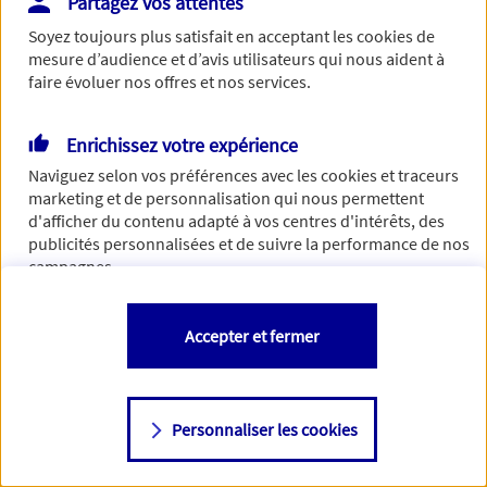
Partagez vos attentes
de traiter votre demande. N'hésitez pas à rafraichir ce
Soyez toujours plus satisfait en acceptant les
cookies
de
formulaire dans quelques minutes.
mesure d’audience et d’avis utilisateurs qui nous aident à
faire évoluer nos offres et nos services.
Enrichissez votre expérience
Si besoin, vous pouvez nous joindre via notre page de
Naviguez selon vos préférences avec les
cookies et traceurs
contact.
marketing et de personnalisation qui nous permettent
d'afficher du contenu adapté à vos centres d'intérêts, des
> Nous contacter
publicités personnalisées et de suivre la performance de nos
campagnes.
Vous êtes libre de les accepter, de les refuser comme de
Accepter et fermer
changer d'avis à tout moment en allant sur
"Paramétrer mes
cookies
"
Personnaliser les cookies
Consulter notre politique de
cookies