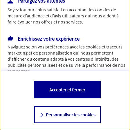
Partagez vos attentes
de traiter votre demande. N'hésitez pas à rafraichir ce
Soyez toujours plus satisfait en acceptant les
cookies
de
formulaire dans quelques minutes.
mesure d’audience et d’avis utilisateurs qui nous aident à
faire évoluer nos offres et nos services.
Enrichissez votre expérience
Si besoin, vous pouvez nous joindre via notre page de
Naviguez selon vos préférences avec les
cookies et traceurs
contact.
marketing et de personnalisation qui nous permettent
d'afficher du contenu adapté à vos centres d'intérêts, des
> Nous contacter
publicités personnalisées et de suivre la performance de nos
campagnes.
Vous êtes libre de les accepter, de les refuser comme de
Accepter et fermer
changer d'avis à tout moment en allant sur
"Paramétrer mes
cookies
"
Personnaliser les cookies
Consulter notre politique de
cookies