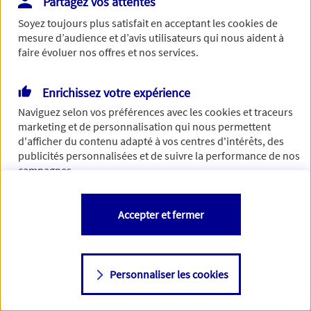
Partagez vos attentes
de traiter votre demande. N'hésitez pas à rafraichir ce
Soyez toujours plus satisfait en acceptant les
cookies
de
formulaire dans quelques minutes.
mesure d’audience et d’avis utilisateurs qui nous aident à
faire évoluer nos offres et nos services.
Enrichissez votre expérience
Si besoin, vous pouvez nous joindre via notre page de
Naviguez selon vos préférences avec les
cookies et traceurs
contact.
marketing et de personnalisation qui nous permettent
d'afficher du contenu adapté à vos centres d'intérêts, des
> Nous contacter
publicités personnalisées et de suivre la performance de nos
campagnes.
Vous êtes libre de les accepter, de les refuser comme de
Accepter et fermer
changer d'avis à tout moment en allant sur
"Paramétrer mes
cookies
"
Personnaliser les cookies
Consulter notre politique de
cookies