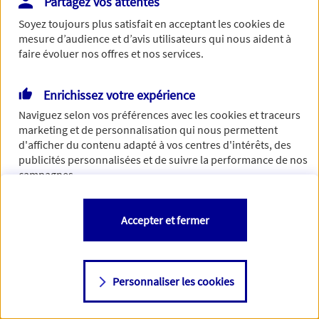
Partagez vos attentes
de traiter votre demande. N'hésitez pas à rafraichir ce
Soyez toujours plus satisfait en acceptant les
cookies
de
formulaire dans quelques minutes.
mesure d’audience et d’avis utilisateurs qui nous aident à
faire évoluer nos offres et nos services.
Enrichissez votre expérience
Si besoin, vous pouvez nous joindre via notre page de
Naviguez selon vos préférences avec les
cookies et traceurs
contact.
marketing et de personnalisation qui nous permettent
d'afficher du contenu adapté à vos centres d'intérêts, des
> Nous contacter
publicités personnalisées et de suivre la performance de nos
campagnes.
Vous êtes libre de les accepter, de les refuser comme de
Accepter et fermer
changer d'avis à tout moment en allant sur
"Paramétrer mes
cookies
"
Personnaliser les cookies
Consulter notre politique de
cookies