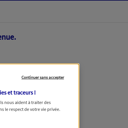
enue.
Continuer sans accepter
ies et traceurs
!
 Ils nous aident à traiter des
ns le respect de votre vie privée.
ir ce formulaire dans quelques minutes.