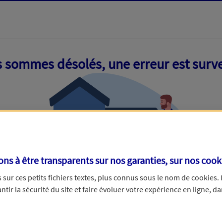
 sommes désolés, une erreur est surv
s à être transparents sur nos garanties, sur nos
cook
sur ces petits fichiers textes, plus connus sous le nom de
cookies
.
tir la sécurité du site et faire évoluer votre expérience en ligne, da
ue nous empêche de traiter votre demande. N'hésitez pas à rafraich