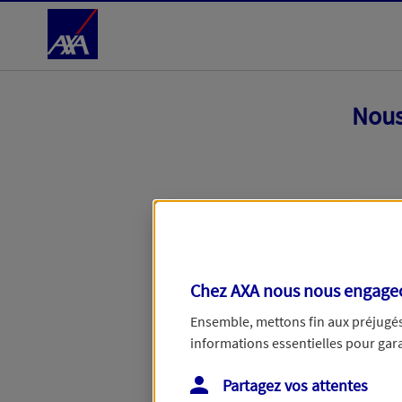
Accéder au Contenu
Nous
Chez AXA nous nous engageon
Ensemble, mettons fin aux préjugés 
informations essentielles pour garan
Toutes nos excuses, une erreur techniq
Partagez vos attentes