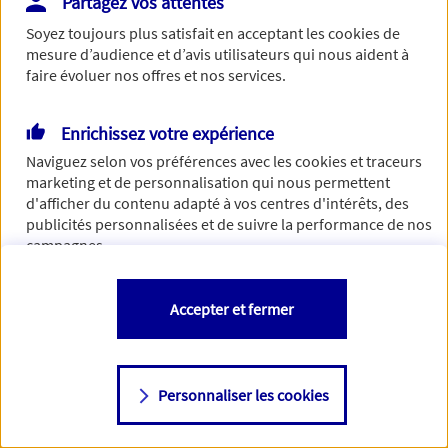
Partagez vos attentes
de traiter votre demande. N'hésitez pas à rafraichir ce
Soyez toujours plus satisfait en acceptant les
cookies
de
formulaire dans quelques minutes.
mesure d’audience et d’avis utilisateurs qui nous aident à
faire évoluer nos offres et nos services.
Enrichissez votre expérience
Si besoin, vous pouvez nous joindre via notre page de
Naviguez selon vos préférences avec les
cookies et traceurs
contact.
marketing et de personnalisation qui nous permettent
d'afficher du contenu adapté à vos centres d'intérêts, des
> Nous contacter
publicités personnalisées et de suivre la performance de nos
campagnes.
Vous êtes libre de les accepter, de les refuser comme de
Accepter et fermer
changer d'avis à tout moment en allant sur
"Paramétrer mes
cookies
"
Personnaliser les cookies
Consulter notre politique de
cookies