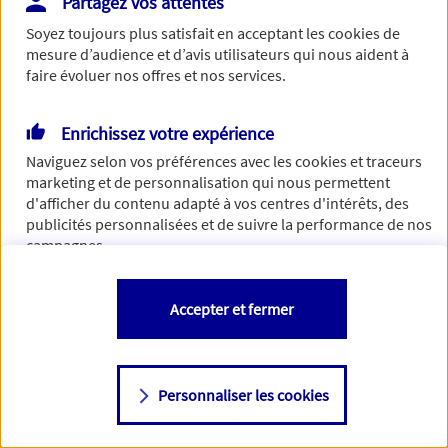
Partagez vos attentes
de traiter votre demande. N'hésitez pas à rafraichir ce
Soyez toujours plus satisfait en acceptant les
cookies
de
formulaire dans quelques minutes.
mesure d’audience et d’avis utilisateurs qui nous aident à
faire évoluer nos offres et nos services.
Enrichissez votre expérience
Si besoin, vous pouvez nous joindre via notre page de
Naviguez selon vos préférences avec les
cookies et traceurs
contact.
marketing et de personnalisation qui nous permettent
d'afficher du contenu adapté à vos centres d'intérêts, des
> Nous contacter
publicités personnalisées et de suivre la performance de nos
campagnes.
Vous êtes libre de les accepter, de les refuser comme de
Accepter et fermer
changer d'avis à tout moment en allant sur
"Paramétrer mes
cookies
"
Personnaliser les cookies
Consulter notre politique de
cookies