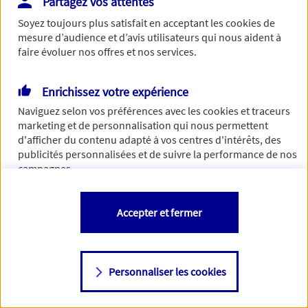
Partagez vos attentes
de traiter votre demande. N'hésitez pas à rafraichir ce
Soyez toujours plus satisfait en acceptant les
cookies
de
formulaire dans quelques minutes.
mesure d’audience et d’avis utilisateurs qui nous aident à
faire évoluer nos offres et nos services.
Enrichissez votre expérience
Si besoin, vous pouvez nous joindre via notre page de
Naviguez selon vos préférences avec les
cookies et traceurs
contact.
marketing et de personnalisation qui nous permettent
d'afficher du contenu adapté à vos centres d'intérêts, des
> Nous contacter
publicités personnalisées et de suivre la performance de nos
campagnes.
Vous êtes libre de les accepter, de les refuser comme de
Accepter et fermer
changer d'avis à tout moment en allant sur
"Paramétrer mes
cookies
"
Personnaliser les cookies
Consulter notre politique de
cookies