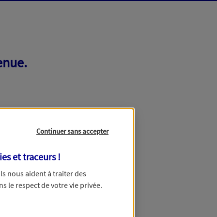
enue.
Continuer sans accepter
ies et traceurs
!
 Ils nous aident à traiter des
ns le respect de votre vie privée.
ir ce formulaire dans quelques minutes.