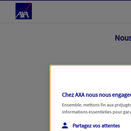
Accéder au Contenu
Nous
Chez AXA nous nous engageon
Ensemble, mettons fin aux préjugés 
informations essentielles pour garan
Toutes nos excuses, une erreur techniq
Partagez vos attentes