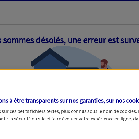
 sommes désolés, une erreur est surv
s à être transparents sur nos garanties, sur nos
cook
sur ces petits fichiers textes, plus connus sous le nom de
cookies
.
tir la sécurité du site et faire évoluer votre expérience en ligne, da
ue nous empêche de traiter votre demande. N'hésitez pas à rafraich