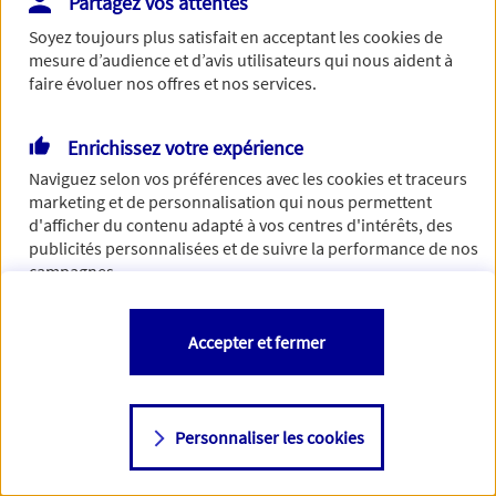
Partagez vos attentes
de traiter votre demande. N'hésitez pas à rafraichir ce
Soyez toujours plus satisfait en acceptant les
cookies
de
formulaire dans quelques minutes.
mesure d’audience et d’avis utilisateurs qui nous aident à
faire évoluer nos offres et nos services.
Enrichissez votre expérience
Si besoin, vous pouvez nous joindre via notre page de
Naviguez selon vos préférences avec les
cookies et traceurs
contact.
marketing et de personnalisation qui nous permettent
d'afficher du contenu adapté à vos centres d'intérêts, des
> Nous contacter
publicités personnalisées et de suivre la performance de nos
campagnes.
Vous êtes libre de les accepter, de les refuser comme de
Accepter et fermer
changer d'avis à tout moment en allant sur
"Paramétrer mes
cookies
"
Personnaliser les cookies
Consulter notre politique de
cookies