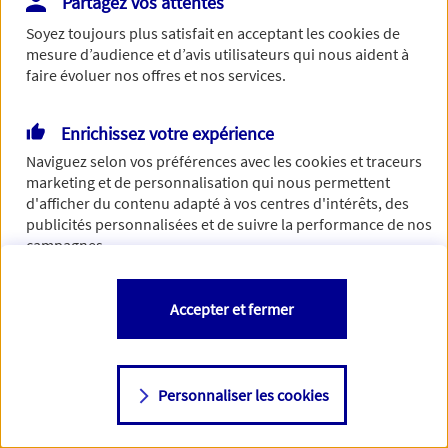
Partagez vos attentes
de traiter votre demande. N'hésitez pas à rafraichir ce
Soyez toujours plus satisfait en acceptant les
cookies
de
formulaire dans quelques minutes.
mesure d’audience et d’avis utilisateurs qui nous aident à
faire évoluer nos offres et nos services.
Enrichissez votre expérience
Si besoin, vous pouvez nous joindre via notre page de
Naviguez selon vos préférences avec les
cookies et traceurs
contact.
marketing et de personnalisation qui nous permettent
d'afficher du contenu adapté à vos centres d'intérêts, des
> Nous contacter
publicités personnalisées et de suivre la performance de nos
campagnes.
Vous êtes libre de les accepter, de les refuser comme de
Accepter et fermer
changer d'avis à tout moment en allant sur
"Paramétrer mes
cookies
"
Personnaliser les cookies
Consulter notre politique de
cookies