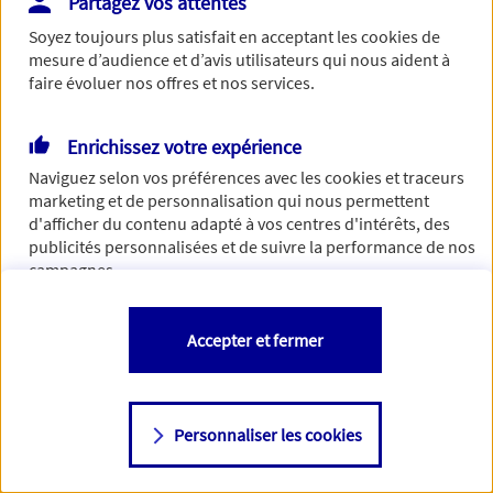
Partagez vos attentes
de traiter votre demande. N'hésitez pas à rafraichir ce
Soyez toujours plus satisfait en acceptant les
cookies
de
formulaire dans quelques minutes.
mesure d’audience et d’avis utilisateurs qui nous aident à
faire évoluer nos offres et nos services.
Enrichissez votre expérience
Si besoin, vous pouvez nous joindre via notre page de
Naviguez selon vos préférences avec les
cookies et traceurs
contact.
marketing et de personnalisation qui nous permettent
d'afficher du contenu adapté à vos centres d'intérêts, des
> Nous contacter
publicités personnalisées et de suivre la performance de nos
campagnes.
Vous êtes libre de les accepter, de les refuser comme de
Accepter et fermer
changer d'avis à tout moment en allant sur
"Paramétrer mes
cookies
"
Personnaliser les cookies
Consulter notre politique de
cookies