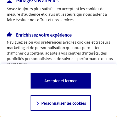
Partagez vos attentes
de traiter votre demande. N'hésitez pas à rafraichir ce
Soyez toujours plus satisfait en acceptant les
cookies
de
formulaire dans quelques minutes.
mesure d’audience et d’avis utilisateurs qui nous aident à
faire évoluer nos offres et nos services.
Enrichissez votre expérience
Si besoin, vous pouvez nous joindre via notre page de
Naviguez selon vos préférences avec les
cookies et traceurs
contact.
marketing et de personnalisation qui nous permettent
d'afficher du contenu adapté à vos centres d'intérêts, des
> Nous contacter
publicités personnalisées et de suivre la performance de nos
campagnes.
Vous êtes libre de les accepter, de les refuser comme de
Accepter et fermer
changer d'avis à tout moment en allant sur
"Paramétrer mes
cookies
"
Personnaliser les cookies
Consulter notre politique de
cookies