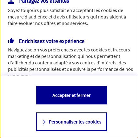
Partagez vos attentes
de traiter votre demande. N'hésitez pas à rafraichir ce
Soyez toujours plus satisfait en acceptant les
cookies
de
formulaire dans quelques minutes.
mesure d’audience et d’avis utilisateurs qui nous aident à
faire évoluer nos offres et nos services.
Enrichissez votre expérience
Si besoin, vous pouvez nous joindre via notre page de
Naviguez selon vos préférences avec les
cookies et traceurs
contact.
marketing et de personnalisation qui nous permettent
d'afficher du contenu adapté à vos centres d'intérêts, des
> Nous contacter
publicités personnalisées et de suivre la performance de nos
campagnes.
Vous êtes libre de les accepter, de les refuser comme de
Accepter et fermer
changer d'avis à tout moment en allant sur
"Paramétrer mes
cookies
"
Personnaliser les cookies
Consulter notre politique de
cookies