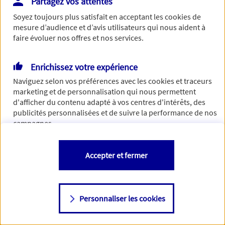
Partagez vos attentes
de traiter votre demande. N'hésitez pas à rafraichir ce
Soyez toujours plus satisfait en acceptant les
cookies
de
formulaire dans quelques minutes.
mesure d’audience et d’avis utilisateurs qui nous aident à
faire évoluer nos offres et nos services.
Enrichissez votre expérience
Si besoin, vous pouvez nous joindre via notre page de
Naviguez selon vos préférences avec les
cookies et traceurs
contact.
marketing et de personnalisation qui nous permettent
d'afficher du contenu adapté à vos centres d'intérêts, des
> Nous contacter
publicités personnalisées et de suivre la performance de nos
campagnes.
Vous êtes libre de les accepter, de les refuser comme de
Accepter et fermer
changer d'avis à tout moment en allant sur
"Paramétrer mes
cookies
"
Personnaliser les cookies
Consulter notre politique de
cookies