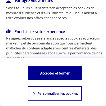
Partagez vos attentes
de traiter votre demande. N'hésitez pas à rafraichir ce
Soyez toujours plus satisfait en acceptant les
cookies
de
formulaire dans quelques minutes.
mesure d’audience et d’avis utilisateurs qui nous aident à
faire évoluer nos offres et nos services.
Enrichissez votre expérience
Si besoin, vous pouvez nous joindre via notre page de
Naviguez selon vos préférences avec les
cookies et traceurs
contact.
marketing et de personnalisation qui nous permettent
d'afficher du contenu adapté à vos centres d'intérêts, des
> Nous contacter
publicités personnalisées et de suivre la performance de nos
campagnes.
Vous êtes libre de les accepter, de les refuser comme de
Accepter et fermer
changer d'avis à tout moment en allant sur
"Paramétrer mes
cookies
"
Personnaliser les cookies
Consulter notre politique de
cookies