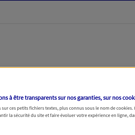
its d'épargne ?
Oui
N
s à être transparents sur nos garanties, sur nos
cook
sur ces petits fichiers textes, plus connus sous le nom de
cookies
.
tir la sécurité du site et faire évoluer votre expérience en ligne, da