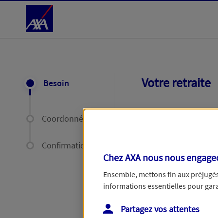
Accéder au Contenu
Votre retraite
Besoin
Avez-vous des produ
Coordonnées
Confirmation
Chez AXA nous nous engageon
Ensemble, mettons fin aux préjugés 
informations essentielles pour garan
Étape suivante
Partagez vos attentes