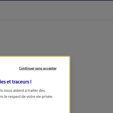
Continuer sans accepter
on
ies et traceurs
!
 Ils nous aident à traiter des
ns le respect de votre vie privée.