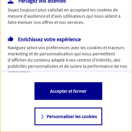
Partagez vos attentes
Soyez toujours plus satisfait en acceptant les
cookies
de
mesure d’audience et d’avis utilisateurs qui nous aident à
faire évoluer nos offres et nos services.
Enrichissez votre expérience
Naviguez selon vos préférences avec les
cookies et traceurs
marketing et de personnalisation qui nous permettent
d'afficher du contenu adapté à vos centres d'intérêts, des
publicités personnalisées et de suivre la performance de nos
campagnes.
Vous êtes libre de les accepter, de les refuser comme de
Accepter et fermer
changer d'avis à tout moment en allant sur
"Paramétrer mes
cookies
"
Personnaliser les cookies
Consulter notre politique de
cookies
Étape suivante