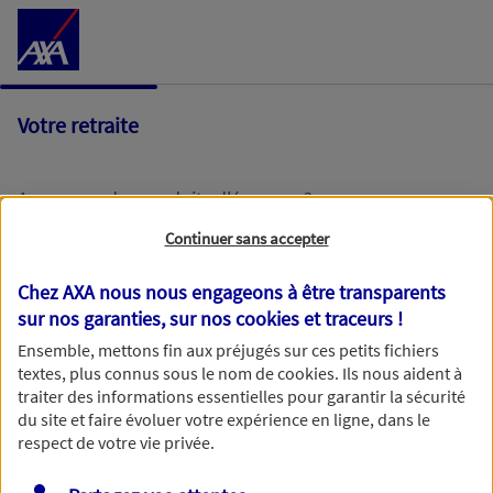
Accéder au Contenu
Votre retraite
Avez-vous des produits d'épargne ?
Continuer sans accepter
Oui
Chez AXA nous nous engageons à être transparents
sur nos garanties, sur nos
cookies et traceurs
!
Non
Ensemble, mettons fin aux préjugés sur ces petits fichiers
textes, plus connus sous le nom de
cookies
. Ils nous aident à
traiter des informations essentielles pour garantir la sécurité
du site et faire évoluer votre expérience en ligne, dans le
respect de votre vie privée.