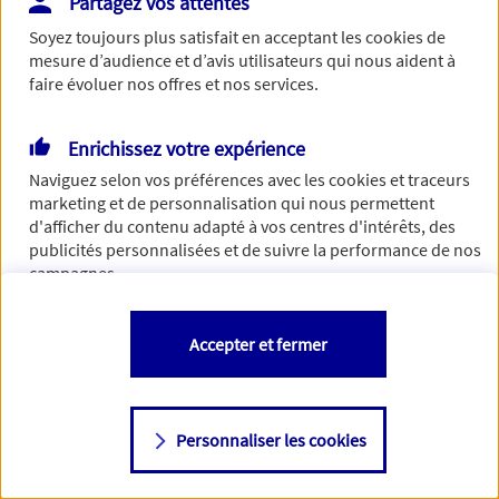
Partagez vos attentes
Soyez toujours plus satisfait en acceptant les
cookies
de
mesure d’audience et d’avis utilisateurs qui nous aident à
faire évoluer nos offres et nos services.
Enrichissez votre expérience
Naviguez selon vos préférences avec les
cookies et traceurs
marketing et de personnalisation qui nous permettent
d'afficher du contenu adapté à vos centres d'intérêts, des
publicités personnalisées et de suivre la performance de nos
campagnes.
Vous êtes libre de les accepter, de les refuser comme de
Accepter et fermer
changer d'avis à tout moment en allant sur
"Paramétrer mes
cookies
"
Personnaliser les cookies
Consulter notre politique de
cookies
Étape suivante