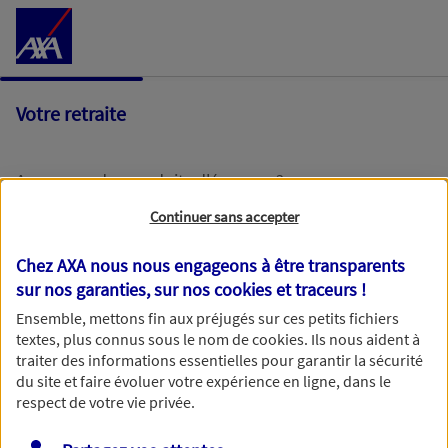
Accéder au Contenu
Votre retraite
Avez-vous des produits d'épargne ?
Continuer sans accepter
Oui
Chez AXA nous nous engageons à être transparents
sur nos garanties, sur nos
cookies et traceurs
!
Non
Ensemble, mettons fin aux préjugés sur ces petits fichiers
textes, plus connus sous le nom de
cookies
. Ils nous aident à
traiter des informations essentielles pour garantir la sécurité
du site et faire évoluer votre expérience en ligne, dans le
respect de votre vie privée.