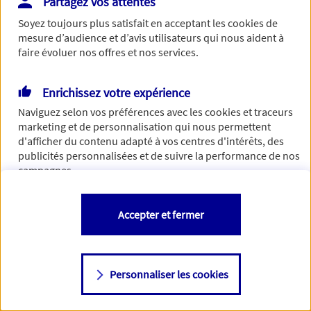
Partagez vos attentes
Soyez toujours plus satisfait en acceptant les
cookies
de
mesure d’audience et d’avis utilisateurs qui nous aident à
faire évoluer nos offres et nos services.
Enrichissez votre expérience
Naviguez selon vos préférences avec les
cookies et traceurs
marketing et de personnalisation qui nous permettent
d'afficher du contenu adapté à vos centres d'intérêts, des
publicités personnalisées et de suivre la performance de nos
campagnes.
Vous êtes libre de les accepter, de les refuser comme de
Accepter et fermer
changer d'avis à tout moment en allant sur
"Paramétrer mes
cookies
"
Personnaliser les cookies
Consulter notre politique de
cookies
Étape suivante