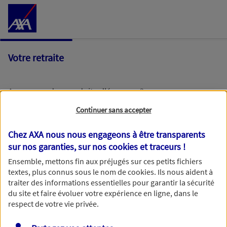
Accéder au Contenu
Votre retraite
Avez-vous des produits d'épargne ?
Continuer sans accepter
Oui
Chez AXA nous nous engageons à être transparents
sur nos garanties, sur nos
cookies et traceurs
!
Non
Ensemble, mettons fin aux préjugés sur ces petits fichiers
textes, plus connus sous le nom de
cookies
. Ils nous aident à
traiter des informations essentielles pour garantir la sécurité
du site et faire évoluer votre expérience en ligne, dans le
respect de votre vie privée.