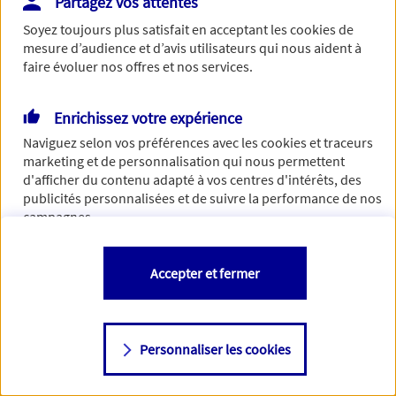
Partagez vos attentes
Soyez toujours plus satisfait en acceptant les
cookies
de
mesure d’audience et d’avis utilisateurs qui nous aident à
faire évoluer nos offres et nos services.
Enrichissez votre expérience
Naviguez selon vos préférences avec les
cookies et traceurs
marketing et de personnalisation qui nous permettent
d'afficher du contenu adapté à vos centres d'intérêts, des
publicités personnalisées et de suivre la performance de nos
campagnes.
Vous êtes libre de les accepter, de les refuser comme de
Accepter et fermer
changer d'avis à tout moment en allant sur
"Paramétrer mes
cookies
"
Personnaliser les cookies
Consulter notre politique de
cookies
Étape suivante