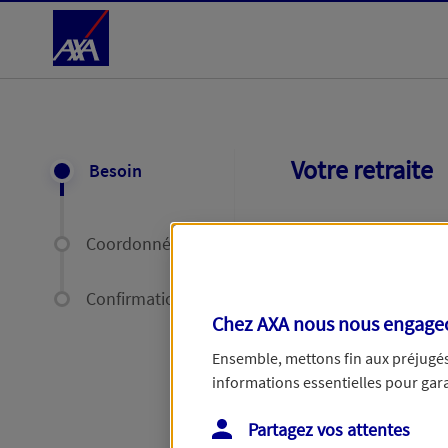
Accéder au Contenu
Votre retraite
Besoin
Avez-vous des produ
Coordonnées
Confirmation
Chez AXA nous nous engageon
Ensemble, mettons fin aux préjugés 
informations essentielles pour garan
Étape suivante
Partagez vos attentes