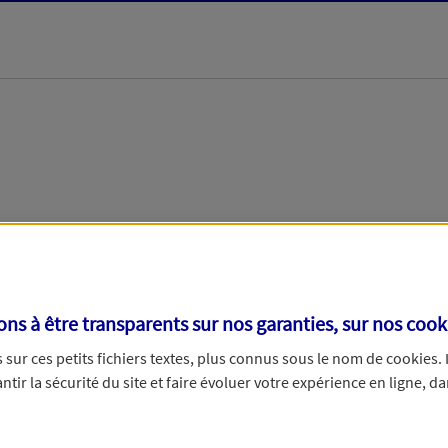
its d'épargne ?
Oui
N
s à être transparents sur nos garanties, sur nos
cook
sur ces petits fichiers textes, plus connus sous le nom de
cookies
.
tir la sécurité du site et faire évoluer votre expérience en ligne, da