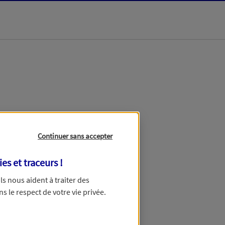
Continuer sans accepter
on
ies et traceurs
!
 Ils nous aident à traiter des
ns le respect de votre vie privée.