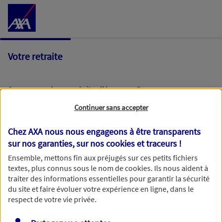
Accéder au Contenu
Votre retraite
Avez-vous des produits d'épargne ?
Continuer sans accepter
Oui
Chez AXA nous nous engageons à être transparents
sur nos garanties, sur nos
cookies et traceurs
!
Non
Ensemble, mettons fin aux préjugés sur ces petits fichiers
textes, plus connus sous le nom de
cookies
. Ils nous aident à
traiter des informations essentielles pour garantir la sécurité
du site et faire évoluer votre expérience en ligne, dans le
respect de votre vie privée.