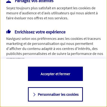
Partagez vos attentes
Soyez toujours plus satisfait en acceptant les
cookies
de
mesure d’audience et d’avis utilisateurs qui nous aident à
faire évoluer nos offres et nos services.
Enrichissez votre expérience
Naviguez selon vos préférences avec les
cookies et traceurs
marketing et de personnalisation qui nous permettent
d'afficher du contenu adapté à vos centres d'intérêts, des
publicités personnalisées et de suivre la performance de nos
campagnes.
Vous êtes libre de les accepter, de les refuser comme de
Accepter et fermer
changer d'avis à tout moment en allant sur
"Paramétrer mes
cookies
"
Personnaliser les cookies
Consulter notre politique de
cookies
Étape suivante