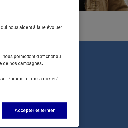
 qui nous aident à faire évoluer
GNE-RETRAITE
 nous permettent d'afficher du
nce de nos campagnes.
PERP
Contrat Madelin
sur
"Paramétrer mes
cookies
"
Livrets d'épargne
L'avis de nos clients
Accepter et fermer