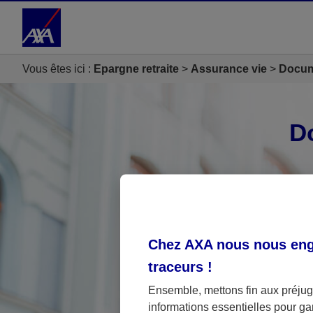
Accéder au Contenu
Accéder au Pied de page
Vous êtes ici :
Epargne retraite
Assurance vie
Docume
D
Sél
Chez AXA nous nous enga
traceurs
!
Ensemble, mettons fin aux préjugé
informations essentielles pour gar