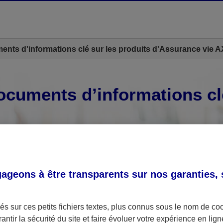
nts d'informations clé sur les produits d'Assurance vie 
ocuments d’informations cl
ectionnez le produit
geons à être transparents sur nos garanties,
s sur ces petits fichiers textes, plus connus sous le nom de
co
antir la sécurité du site et faire évoluer votre expérience en lign