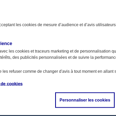
acceptant les
cookies
de mesure d’audience et d’avis utilisateurs
rience
TOUS NOS PRODUITS EPAR
avec les
cookies et traceurs
marketing et de personnalisation qui
ntérêts, des publicités personnalisées et de suivre la performa
ne réclamation
Livret A
 contrat
PEL
de les refuser comme de changer d'avis à tout moment en allant 
aître
LDD
e de
cookies
té : partiellement
Livret jeune
Personnaliser les cookies
s financières et
urs