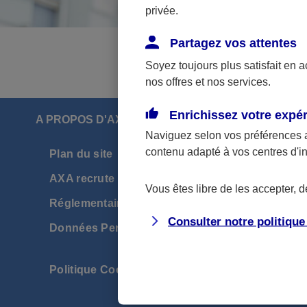
privée.
Partagez vos attentes
Soyez toujours plus satisfait en 
nos offres et nos services.
Enrichissez votre expé
A PROPOS D'AXA
Naviguez selon vos préférences 
contenu adapté à vos centres d'i
Plan du site
Déposer u
AXA recrute
Résilier un
Vous êtes libre de les accepter, 
Réglementaire et mentions légales
Nous conn
Consulter notre politiqu
Données Personnelles
Accessibili
conforme
Politique Cookies
Information
investisse