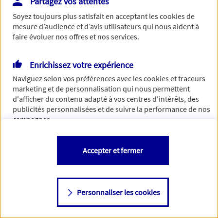
Partagez vos attentes
Oui
Soyez toujours plus satisfait en acceptant les
cookies
de
mesure d’audience et d’avis utilisateurs qui nous aident à
faire évoluer nos offres et nos services.
Non
Enrichissez votre expérience
Naviguez selon vos préférences avec les
cookies et traceurs
Pouvoir retirer les sommes placées à tout moment
marketing et de personnalisation qui nous permettent
d'afficher du contenu adapté à vos centres d'intérêts, des
Oui
publicités personnalisées et de suivre la performance de nos
campagnes.
Non
Vous êtes libre de les accepter, de les refuser comme de
Accepter et fermer
changer d'avis à tout moment en allant sur
"Paramétrer mes
cookies
"
Personnaliser les cookies
Consulter notre politique de
cookies
Étape suivante