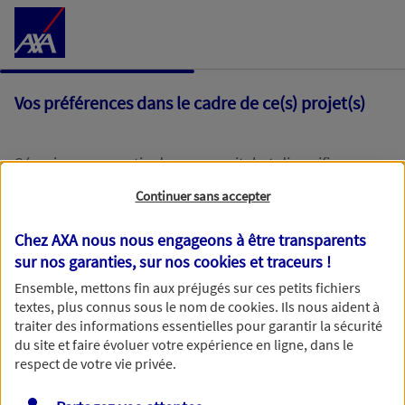
Accéder au Contenu
Vos préférences dans le cadre de ce(s) projet(s)
Sécuriser une partie de mon capital et diversifier
l'autre partie afin de bénéficier d’un meilleur potentiel
Continuer sans accepter
de performance
Chez AXA nous nous engageons à être transparents
Oui
sur nos garanties, sur nos
cookies et traceurs
!
Ensemble, mettons fin aux préjugés sur ces petits fichiers
textes, plus connus sous le nom de
cookies
. Ils nous aident à
Non
traiter des informations essentielles pour garantir la sécurité
du site et faire évoluer votre expérience en ligne, dans le
respect de votre vie privée.
Déléguer la gestion de mon épargne