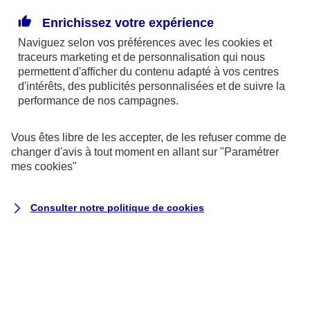
Enrichissez votre expérience
La donation pourrait être un bon moyen de réduire
Naviguez selon vos préférences avec les
cookies et
la part des frais de succession due par vos héritiers.
traceurs
marketing et de personnalisation qui nous
Le dispositif fiscal qui entoure actuellement la
permettent d'afficher du contenu adapté à vos centres
donation la rend attractive. Grâce à un système
d'intérêts, des publicités personnalisées et de suivre la
performance de nos campagnes.
d’abattement renouvelable tous les 15 ans, vous
pouvez ainsi donner jusqu’à 31 865 € à chacun de
Vous êtes libre de les accepter, de les refuser comme de
vos petits-enfants, sans payer de droits de mutation.
changer d'avis à tout moment en allant sur
"Paramétrer
mes
cookies
"
Par exemple :
un couple, heureux grands-parents
de 4 petits-enfants. Ils peuvent leur donner à
Consulter notre politique de
cookies
chacun 63 730 €, chaque conjoint pouvant faire une
donation de 31 865 €. Avec 4 petits enfants, ils
peuvent donc cumuler jusqu’à 254 920 € de
donation bénéficiant d'une franchise d'impôt,
renouvelable tous les 15 ans.