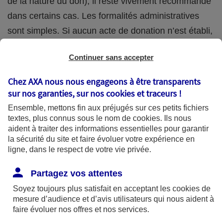
de la nature du don), il reste vivement recommandé
dans certains cas. Les formalités administratives
sont simples. Si aucun acte de donation n’est établi,
une déclaration à l’administration fiscale suffit
Continuer sans accepter
(Déclaration de don manuel - imprimé n°2735 -
possible en ligne).
Chez AXA nous nous engageons à être transparents
sur nos garanties, sur nos
cookies et traceurs
!
La donation étant irrévocable, elle doit être
Ensemble, mettons fin aux préjugés sur ces petits fichiers
soigneusement réfléchie, afin notamment de ne pas
textes, plus connus sous le nom de
cookies
. Ils nous
aident à traiter des informations essentielles pour garantir
trop vous démunir. Si par exemple vous tombez en
la sécurité du site et faire évoluer votre expérience en
situation de dépendance dans quelques années,
ligne, dans le respect de votre vie privée.
vous aurez besoin de ressources financières peut-
Partagez vos attentes
être plus importantes que prévues pour payer vos
Soyez toujours plus satisfait en acceptant les
cookies
de
soins.
mesure d’audience et d’avis utilisateurs qui nous aident à
faire évoluer nos offres et nos services.
Les avantages fiscaux de la donation