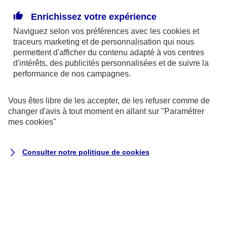
Enrichissez votre expérience
La donation pourrait être un bon moyen de réduire
Naviguez selon vos préférences avec les
cookies et
la part des frais de succession due par vos héritiers.
traceurs
marketing et de personnalisation qui nous
Le dispositif fiscal qui entoure actuellement la
permettent d'afficher du contenu adapté à vos centres
donation la rend attractive. Grâce à un système
d'intérêts, des publicités personnalisées et de suivre la
performance de nos campagnes.
d’abattement renouvelable tous les 15 ans, vous
pouvez ainsi donner jusqu’à 31 865 € à chacun de
Vous êtes libre de les accepter, de les refuser comme de
vos petits-enfants, sans payer de droits de mutation.
changer d'avis à tout moment en allant sur
"Paramétrer
mes
cookies
"
Par exemple :
un couple, heureux grands-parents
de 4 petits-enfants. Ils peuvent leur donner à
Consulter notre politique de
cookies
chacun 63 730 €, chaque conjoint pouvant faire une
donation de 31 865 €. Avec 4 petits enfants, ils
peuvent donc cumuler jusqu’à 254 920 € de
donation bénéficiant d'une franchise d'impôt,
renouvelable tous les 15 ans.