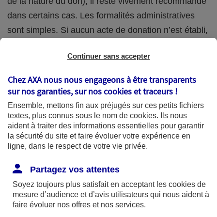
de la nature du don), il reste vivement recommandé
dans certains cas. Les formalités administratives
sont simples. Si aucun acte de donation n’est établi,
une déclaration à l’administration fiscale suffit
Continuer sans accepter
(Déclaration de don manuel - imprimé n°2735 -
possible en ligne).
Chez AXA nous nous engageons à être transparents
sur nos garanties, sur nos
cookies et traceurs
!
La donation étant irrévocable, elle doit être
Ensemble, mettons fin aux préjugés sur ces petits fichiers
soigneusement réfléchie, afin notamment de ne pas
textes, plus connus sous le nom de
cookies
. Ils nous
aident à traiter des informations essentielles pour garantir
trop vous démunir. Si par exemple vous tombez en
la sécurité du site et faire évoluer votre expérience en
situation de dépendance dans quelques années,
ligne, dans le respect de votre vie privée.
vous aurez besoin de ressources financières peut-
Partagez vos attentes
être plus importantes que prévues pour payer vos
Soyez toujours plus satisfait en acceptant les
cookies
de
soins.
mesure d’audience et d’avis utilisateurs qui nous aident à
faire évoluer nos offres et nos services.
Les avantages fiscaux de la donation