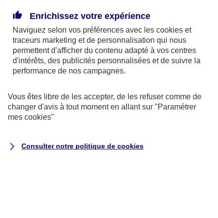
Enrichissez votre expérience
La donation pourrait être un bon moyen de réduire
Naviguez selon vos préférences avec les
cookies et
la part des frais de succession due par vos héritiers.
traceurs
marketing et de personnalisation qui nous
Le dispositif fiscal qui entoure actuellement la
permettent d'afficher du contenu adapté à vos centres
donation la rend attractive. Grâce à un système
d'intérêts, des publicités personnalisées et de suivre la
performance de nos campagnes.
d’abattement renouvelable tous les 15 ans, vous
pouvez ainsi donner jusqu’à 31 865 € à chacun de
Vous êtes libre de les accepter, de les refuser comme de
vos petits-enfants, sans payer de droits de mutation.
changer d'avis à tout moment en allant sur
"Paramétrer
mes
cookies
"
Par exemple :
un couple, heureux grands-parents
de 4 petits-enfants. Ils peuvent leur donner à
Consulter notre politique de
cookies
chacun 63 730 €, chaque conjoint pouvant faire une
donation de 31 865 €. Avec 4 petits enfants, ils
peuvent donc cumuler jusqu’à 254 920 € de
donation bénéficiant d'une franchise d'impôt,
renouvelable tous les 15 ans.