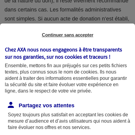
de la nature du don), il reste vivement recommandé
dans certains cas. Les formalités administratives
sont simples. Si aucun acte de donation n’est établi,
une déclaration à l’administration fiscale suffit
Continuer sans accepter
(Déclaration de don manuel - imprimé n°2735 -
possible en ligne).
Chez AXA nous nous engageons à être transparents
sur nos garanties, sur nos
cookies et traceurs
!
La donation étant irrévocable, elle doit être
Ensemble, mettons fin aux préjugés sur ces petits fichiers
soigneusement réfléchie, afin notamment de ne pas
textes, plus connus sous le nom de
cookies
. Ils nous
aident à traiter des informations essentielles pour garantir
trop vous démunir. Si par exemple vous tombez en
la sécurité du site et faire évoluer votre expérience en
situation de dépendance dans quelques années,
ligne, dans le respect de votre vie privée.
vous aurez besoin de ressources financières peut-
Partagez vos attentes
être plus importantes que prévues pour payer vos
Soyez toujours plus satisfait en acceptant les
cookies
de
soins.
mesure d’audience et d’avis utilisateurs qui nous aident à
faire évoluer nos offres et nos services.
Les avantages fiscaux de la donation