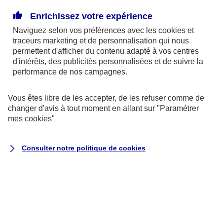
Enrichissez votre expérience
La donation pourrait être un bon moyen de réduire
Naviguez selon vos préférences avec les
cookies et
la part des frais de succession due par vos héritiers.
traceurs
marketing et de personnalisation qui nous
Le dispositif fiscal qui entoure actuellement la
permettent d'afficher du contenu adapté à vos centres
donation la rend attractive. Grâce à un système
d'intérêts, des publicités personnalisées et de suivre la
performance de nos campagnes.
d’abattement renouvelable tous les 15 ans, vous
pouvez ainsi donner jusqu’à 31 865 € à chacun de
Vous êtes libre de les accepter, de les refuser comme de
vos petits-enfants, sans payer de droits de mutation.
changer d'avis à tout moment en allant sur
"Paramétrer
mes
cookies
"
Par exemple :
un couple, heureux grands-parents
de 4 petits-enfants. Ils peuvent leur donner à
Consulter notre politique de
cookies
chacun 63 730 €, chaque conjoint pouvant faire une
donation de 31 865 €. Avec 4 petits enfants, ils
peuvent donc cumuler jusqu’à 254 920 € de
donation bénéficiant d'une franchise d'impôt,
renouvelable tous les 15 ans.