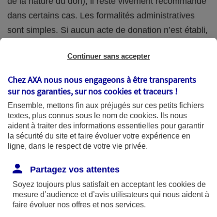
de la nature du don), il reste vivement recommandé
dans certains cas. Les formalités administratives
sont simples. Si aucun acte de donation n’est établi,
une déclaration à l’administration fiscale suffit
Continuer sans accepter
(Déclaration de don manuel - imprimé n°2735 -
possible en ligne).
Chez AXA nous nous engageons à être transparents
sur nos garanties, sur nos
cookies et traceurs
!
La donation étant irrévocable, elle doit être
Ensemble, mettons fin aux préjugés sur ces petits fichiers
soigneusement réfléchie, afin notamment de ne pas
textes, plus connus sous le nom de
cookies
. Ils nous
aident à traiter des informations essentielles pour garantir
trop vous démunir. Si par exemple vous tombez en
la sécurité du site et faire évoluer votre expérience en
situation de dépendance dans quelques années,
ligne, dans le respect de votre vie privée.
vous aurez besoin de ressources financières peut-
Partagez vos attentes
être plus importantes que prévues pour payer vos
Soyez toujours plus satisfait en acceptant les
cookies
de
soins.
mesure d’audience et d’avis utilisateurs qui nous aident à
faire évoluer nos offres et nos services.
Les avantages fiscaux de la donation