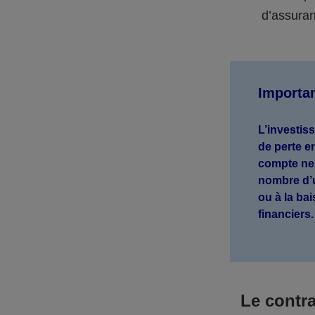
d’assuran
Importa
L’investis
de perte e
compte ne 
nombre d’u
ou à la ba
financiers
Le contr