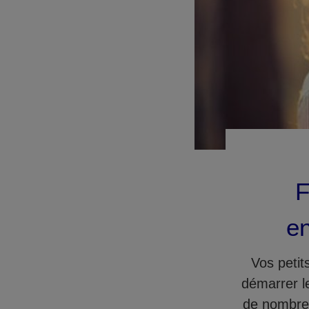
F
en
Vos petit
démarrer l
de nombreu