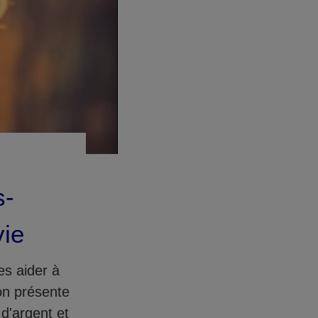
s-
vie
es aider à
on présente
d'argent et