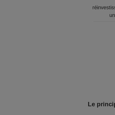
réinvesti
un
Le princi