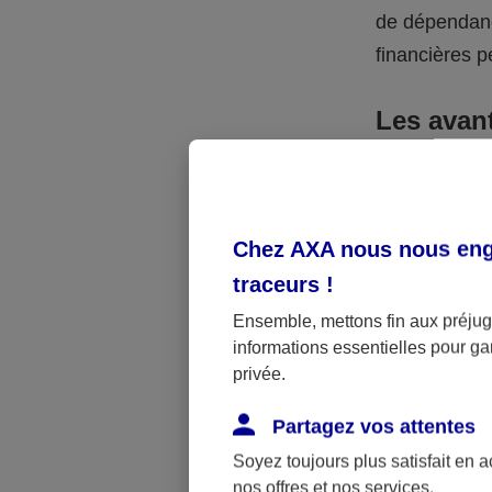
de dépendanc
financières p
Les avan
La donation p
due par vos hé
rend attracti
Chez AXA nous nous enga
vous pouvez 
traceurs
!
payer de droi
Ensemble, mettons fin aux préjugé
informations essentielles pour gar
Par exemple
privée.
leur donner 
Partagez vos attentes
865 €. Avec 4
donation béné
Soyez toujours plus satisfait en 
nos offres et nos services.