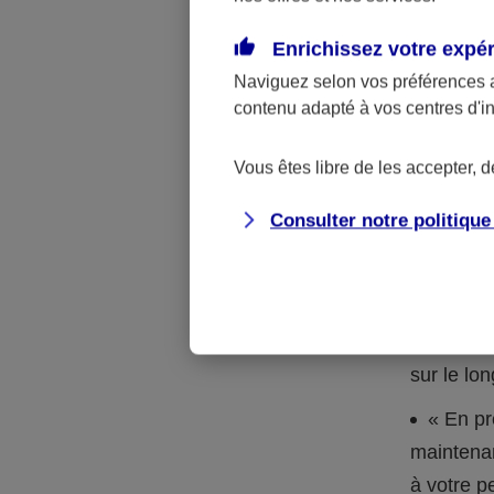
Un contra
Enrichissez votre expé
donation
Naviguez selon vos préférences 
contenu adapté à vos centres d'i
Si vos petits
l’immédiat, a
Vous êtes libre de les accepter, 
d’assurance v
Consulter notre politiqu
avantages :
l’argent
placé sur
d’investi
sur le lo
« En pr
maintenan
à votre p