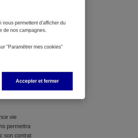
de la
 nous permettent d'afficher du
nce de nos campagnes.
gent dans
ntrat
sur
"Paramétrer mes
cookies
"
 plusieurs
où il est
Accepter et fermer
ntéressante
nce vie
ns permettra
ec son contrat