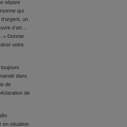
se sépare
ersonne qui
 d’argent, un
œuvre d’art…
e. « Donner
pérer votre
 toujours
ommandé dans
te de
(Déclaration de
afin
 en situation