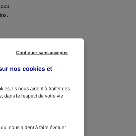
rces
ins.
e succession
Continuer sans accepter
onation la
es 15 ans,
 sur nos
cookies et
fants, sans
okies
. Ils nous aident à traiter des
e, dans le respect de votre vie
 Ils peuvent
nation de 31
0 € de
5 ans.
 qui nous aident à faire évoluer