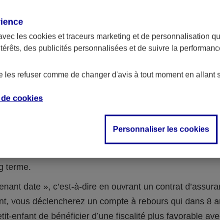
t d’assurance vie pour placer l’argent 
rience
avec les
cookies et traceurs
marketing et de personnalisation qui
ntérêts, des publicités personnalisées et de suivre la performa
-enfants sont encore jeunes, qu’ils n’ont pas besoin d’ar
lors vous pouvez placer l’argent de la donation sur un co
de les refuser comme de changer d'avis à tout moment en allant 
ie à leur nom. Cette stratégie d’investissement présente
e de
cookies
 de la donation va ainsi travailler pendant toute la durée 
Personnaliser les cookies
 un contrat d’assurance vie . En fonction des supports
ssement choisis, la recherche de performance peut être i
ng terme.
enant date », c’est-à-dire en ouvrant un contrat d’assura
t, vous déclencherez un compte à rebours qui dans 8 a
etit-enfant de bénéficier d’une fiscalité plus favorable av