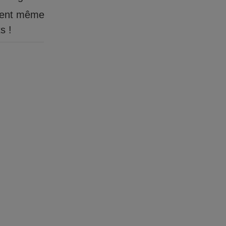
ient même
s !