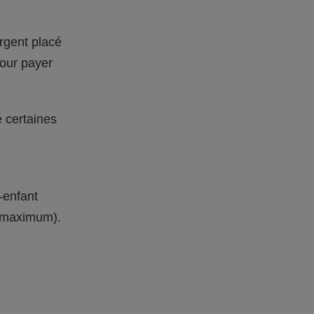
rgent placé
pour payer
é certaines
-enfant
s maximum).