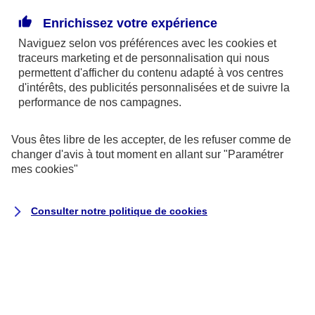
Enrichissez votre expérience
La donation pourrait être un bon moyen de réduire
Naviguez selon vos préférences avec les
cookies et
la part des frais de succession due par vos héritiers.
traceurs
marketing et de personnalisation qui nous
Le dispositif fiscal qui entoure actuellement la
permettent d'afficher du contenu adapté à vos centres
donation la rend attractive. Grâce à un système
d'intérêts, des publicités personnalisées et de suivre la
performance de nos campagnes.
d’abattement renouvelable tous les 15 ans, vous
pouvez ainsi donner jusqu’à 31 865 € à chacun de
Vous êtes libre de les accepter, de les refuser comme de
vos petits-enfants, sans payer de droits de mutation.
changer d'avis à tout moment en allant sur
"Paramétrer
mes
cookies
"
Par exemple :
un couple, heureux grands-parents
de 4 petits-enfants. Ils peuvent leur donner à
Consulter notre politique de
cookies
chacun 63 730 €, chaque conjoint pouvant faire une
donation de 31 865 €. Avec 4 petits enfants, ils
peuvent donc cumuler jusqu’à 254 920 € de
donation bénéficiant d'une franchise d'impôt,
renouvelable tous les 15 ans.