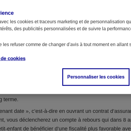
t d’assurance vie pour placer l’argent 
rience
avec les
cookies et traceurs
marketing et de personnalisation qui
ntérêts, des publicités personnalisées et de suivre la performa
-enfants sont encore jeunes, qu’ils n’ont pas besoin d’ar
lors vous pouvez placer l’argent de la donation sur un co
de les refuser comme de changer d'avis à tout moment en allant 
ie à leur nom. Cette stratégie d’investissement présente
e de
cookies
 de la donation va ainsi travailler pendant toute la durée 
Personnaliser les cookies
 un contrat d’assurance vie . En fonction des supports
ssement choisis, la recherche de performance peut être i
ng terme.
enant date », c’est-à-dire en ouvrant un contrat d’assura
t, vous déclencherez un compte à rebours qui dans 8 a
etit-enfant de bénéficier d’une fiscalité plus favorable av