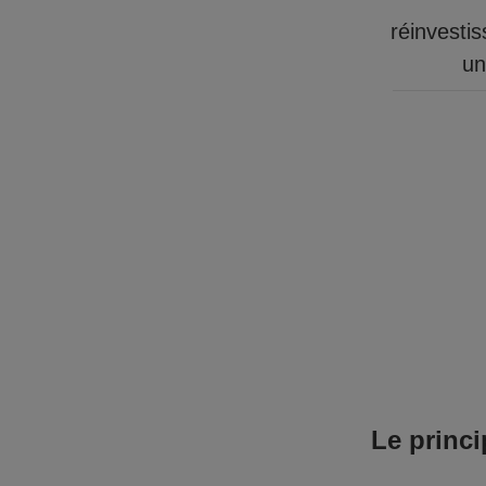
réinvesti
un
Le princi