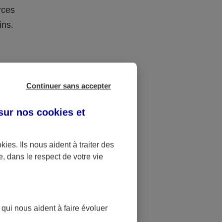
rces
ins.
e succession
Continuer sans accepter
onation la
es 15 ans,
 sur nos
cookies et
fants, sans
okies
. Ils nous aident à traiter des
e, dans le respect de votre vie
 Ils peuvent
nation de 31
0 € de
5 ans.
 qui nous aident à faire évoluer