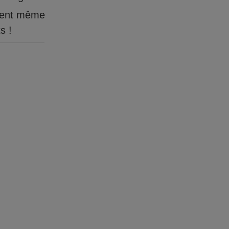
ient même
s !