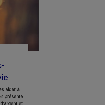
s-
vie
es aider à
on présente
d'argent et