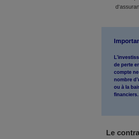
d’assuran
Importa
L’investis
de perte e
compte ne 
nombre d’u
ou à la ba
financiers
Le contr