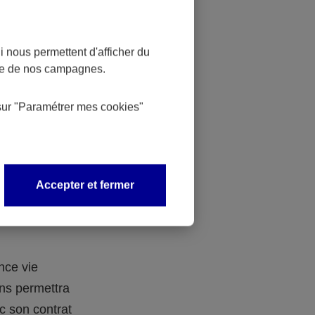
de la
 nous permettent d'afficher du
nce de nos campagnes.
gent dans
ntrat
sur
"Paramétrer mes
cookies
"
 plusieurs
où il est
Accepter et fermer
ntéressante
nce vie
ns permettra
ec son contrat