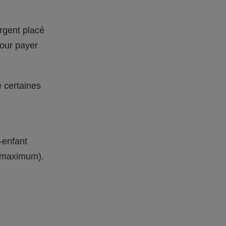
rgent placé
pour payer
é certaines
-enfant
s maximum).