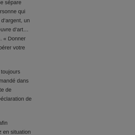
se sépare
ersonne qui
 d’argent, un
œuvre d’art…
e. « Donner
pérer votre
 toujours
ommandé dans
te de
(Déclaration de
afin
 en situation