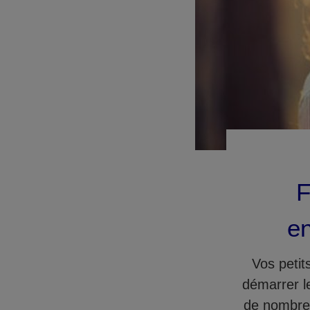
F
en
Vos petit
démarrer l
de nombreu