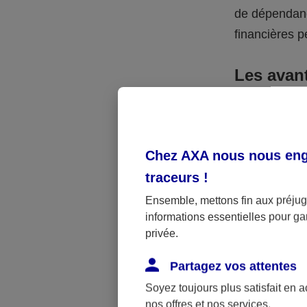
de dépendanc
financières p
Les avan
La donation p
due par vos hé
rend attracti
Chez AXA nous nous enga
vous pouvez 
traceurs
!
payer de droi
Ensemble, mettons fin aux préjugé
informations essentielles pour gar
Par exemple
privée.
leur donner 
Partagez vos attentes
865 €. Avec 4
donation béné
Soyez toujours plus satisfait en 
nos offres et nos services.