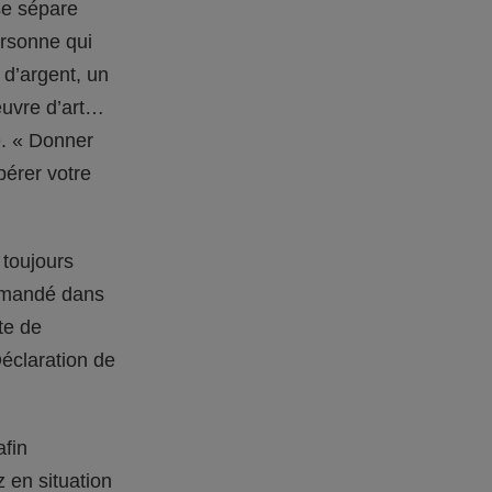
se sépare
ersonne qui
 d’argent, un
œuvre d’art…
e. « Donner
pérer votre
 toujours
ommandé dans
te de
(Déclaration de
afin
 en situation