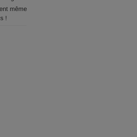
ient même
s !