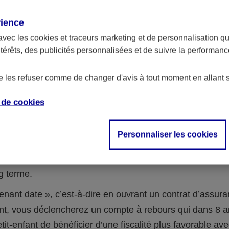
t d’assurance vie pour placer l’argent 
rience
avec les
cookies et traceurs
marketing et de personnalisation qui
ntérêts, des publicités personnalisées et de suivre la performa
-enfants sont encore jeunes, qu’ils n’ont pas besoin d’ar
lors vous pouvez placer l’argent de la donation sur un co
de les refuser comme de changer d'avis à tout moment en allant 
ie à leur nom. Cette stratégie d’investissement présente
e de
cookies
 de la donation va ainsi travailler pendant toute la durée 
Personnaliser les cookies
 un contrat d’assurance vie . En fonction des supports
ssement choisis, la recherche de performance peut être i
ng terme.
enant date », c’est-à-dire en ouvrant un contrat d’assura
t, vous déclencherez un compte à rebours qui dans 8 a
etit-enfant de bénéficier d’une fiscalité plus favorable av