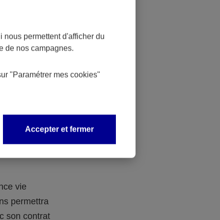
de la
 nous permettent d'afficher du
nce de nos campagnes.
gent dans
ntrat
sur
"Paramétrer mes
cookies
"
 plusieurs
où il est
Accepter et fermer
ntéressante
nce vie
ns permettra
ec son contrat