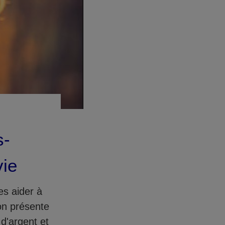
s-
vie
es aider à
on présente
d'argent et