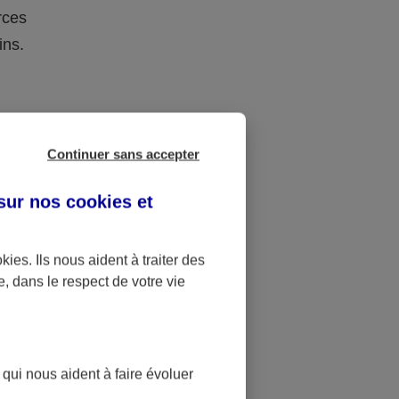
rces
ins.
e succession
Continuer sans accepter
onation la
es 15 ans,
 sur nos
cookies et
fants, sans
okies
. Ils nous aident à traiter des
e, dans le respect de votre vie
 Ils peuvent
nation de 31
0 € de
5 ans.
 qui nous aident à faire évoluer