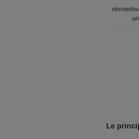
réinvesti
un
Le princi