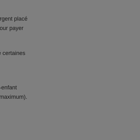
rgent placé
pour payer
é certaines
-enfant
s maximum).