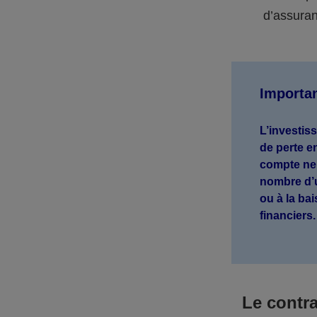
d’assuran
Importa
L’investis
de perte e
compte ne 
nombre d’u
ou à la ba
financiers
Le contr