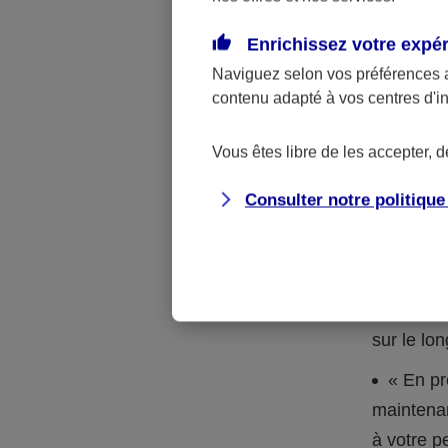
Un contra
Enrichissez votre expé
donation
Naviguez selon vos préférences 
contenu adapté à vos centres d'i
Si vos petits
l’immédiat, a
Vous êtes libre de les accepter, 
d’assurance v
Consulter notre politiqu
avantages :
l’argent
placé sur
d’investi
sur le lo
« En pr
maintenan
à votre p