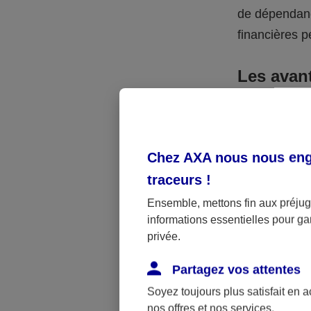
de dépendanc
financières p
Les avan
La donation p
due par vos hé
rend attracti
Chez AXA nous nous enga
vous pouvez 
traceurs
!
payer de droi
Ensemble, mettons fin aux préjugé
informations essentielles pour gar
Par exemple
privée.
leur donner 
Partagez vos attentes
865 €. Avec 4
donation béné
Soyez toujours plus satisfait en 
nos offres et nos services.