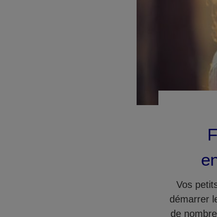
F
en
Vos petit
démarrer l
de nombreu