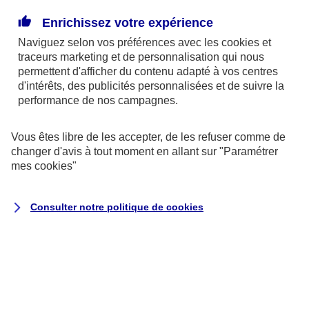
Enrichissez votre expérience
La donation pourrait être un bon moyen de réduire
Naviguez selon vos préférences avec les
cookies et
la part des frais de succession due par vos héritiers.
traceurs
marketing et de personnalisation qui nous
Le dispositif fiscal qui entoure actuellement la
permettent d'afficher du contenu adapté à vos centres
donation la rend attractive. Grâce à un système
d'intérêts, des publicités personnalisées et de suivre la
performance de nos campagnes.
d’abattement renouvelable tous les 15 ans, vous
pouvez ainsi donner jusqu’à 31 865 € à chacun de
Vous êtes libre de les accepter, de les refuser comme de
vos petits-enfants, sans payer de droits de mutation.
changer d'avis à tout moment en allant sur
"Paramétrer
mes
cookies
"
Par exemple :
un couple, heureux grands-parents
de 4 petits-enfants. Ils peuvent leur donner à
Consulter notre politique de
cookies
chacun 63 730 €, chaque conjoint pouvant faire une
donation de 31 865 €. Avec 4 petits enfants, ils
peuvent donc cumuler jusqu’à 254 920 € de
donation bénéficiant d'une franchise d'impôt,
renouvelable tous les 15 ans.