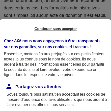
de la nature du don), il reste vivement recommandé
dans certains cas. Les formalités administratives
sont simples. Si aucun acte de donation n’est établi,
une déclaration à l’administration fiscale suffit
Continuer sans accepter
(Déclaration de don manuel - imprimé n°2735 -
possible en ligne).
Chez AXA nous nous engageons à être transparents
sur nos garanties, sur nos
cookies et traceurs
!
La donation étant irrévocable, elle doit être
Ensemble, mettons fin aux préjugés sur ces petits fichiers
soigneusement réfléchie, afin notamment de ne pas
textes, plus connus sous le nom de
cookies
. Ils nous
aident à traiter des informations essentielles pour garantir
trop vous démunir. Si par exemple vous tombez en
la sécurité du site et faire évoluer votre expérience en
situation de dépendance dans quelques années,
ligne, dans le respect de votre vie privée.
vous aurez besoin de ressources financières peut-
Partagez vos attentes
être plus importantes que prévues pour payer vos
Soyez toujours plus satisfait en acceptant les
cookies
de
soins.
mesure d’audience et d’avis utilisateurs qui nous aident à
faire évoluer nos offres et nos services.
Les avantages fiscaux de la donation