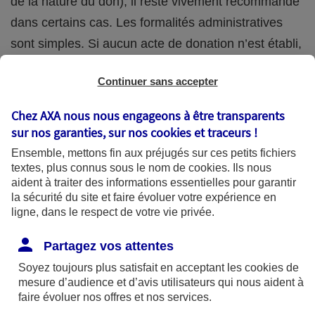
de la nature du don), il reste vivement recommandé
dans certains cas. Les formalités administratives
sont simples. Si aucun acte de donation n’est établi,
une déclaration à l’administration fiscale suffit
Continuer sans accepter
(Déclaration de don manuel - imprimé n°2735 -
possible en ligne).
Chez AXA nous nous engageons à être transparents
sur nos garanties, sur nos
cookies et traceurs
!
La donation étant irrévocable, elle doit être
Ensemble, mettons fin aux préjugés sur ces petits fichiers
soigneusement réfléchie, afin notamment de ne pas
textes, plus connus sous le nom de
cookies
. Ils nous
aident à traiter des informations essentielles pour garantir
trop vous démunir. Si par exemple vous tombez en
la sécurité du site et faire évoluer votre expérience en
situation de dépendance dans quelques années,
ligne, dans le respect de votre vie privée.
vous aurez besoin de ressources financières peut-
Partagez vos attentes
être plus importantes que prévues pour payer vos
Soyez toujours plus satisfait en acceptant les
cookies
de
soins.
mesure d’audience et d’avis utilisateurs qui nous aident à
faire évoluer nos offres et nos services.
Les avantages fiscaux de la donation