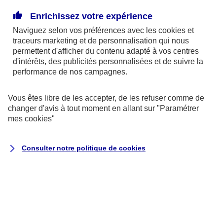
Enrichissez votre expérience
La donation pourrait être un bon moyen de réduire
Naviguez selon vos préférences avec les
cookies et
la part des frais de succession due par vos héritiers.
traceurs
marketing et de personnalisation qui nous
Le dispositif fiscal qui entoure actuellement la
permettent d'afficher du contenu adapté à vos centres
donation la rend attractive. Grâce à un système
d'intérêts, des publicités personnalisées et de suivre la
performance de nos campagnes.
d’abattement renouvelable tous les 15 ans, vous
pouvez ainsi donner jusqu’à 31 865 € à chacun de
Vous êtes libre de les accepter, de les refuser comme de
vos petits-enfants, sans payer de droits de mutation.
changer d'avis à tout moment en allant sur
"Paramétrer
mes
cookies
"
Par exemple :
un couple, heureux grands-parents
de 4 petits-enfants. Ils peuvent leur donner à
Consulter notre politique de
cookies
chacun 63 730 €, chaque conjoint pouvant faire une
donation de 31 865 €. Avec 4 petits enfants, ils
peuvent donc cumuler jusqu’à 254 920 € de
donation bénéficiant d'une franchise d'impôt,
renouvelable tous les 15 ans.