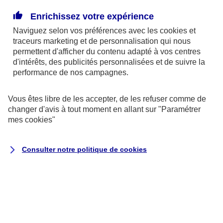
Enrichissez votre expérience
La donation pourrait être un bon moyen de réduire
Naviguez selon vos préférences avec les
cookies et
la part des frais de succession due par vos héritiers.
traceurs
marketing et de personnalisation qui nous
Le dispositif fiscal qui entoure actuellement la
permettent d'afficher du contenu adapté à vos centres
donation la rend attractive. Grâce à un système
d'intérêts, des publicités personnalisées et de suivre la
performance de nos campagnes.
d’abattement renouvelable tous les 15 ans, vous
pouvez ainsi donner jusqu’à 31 865 € à chacun de
Vous êtes libre de les accepter, de les refuser comme de
vos petits-enfants, sans payer de droits de mutation.
changer d'avis à tout moment en allant sur
"Paramétrer
mes
cookies
"
Par exemple :
un couple, heureux grands-parents
de 4 petits-enfants. Ils peuvent leur donner à
Consulter notre politique de
cookies
chacun 63 730 €, chaque conjoint pouvant faire une
donation de 31 865 €. Avec 4 petits enfants, ils
peuvent donc cumuler jusqu’à 254 920 € de
donation bénéficiant d'une franchise d'impôt,
renouvelable tous les 15 ans.