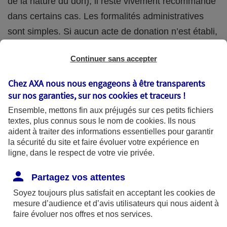
de la nature du don), il reste vivement recommandé
dans certains cas. Les formalités administratives
sont simples. Si aucun acte de donation n’est établi,
une déclaration à l’administration fiscale suffit
Continuer sans accepter
(Déclaration de don manuel - imprimé n°2735 -
possible en ligne).
Chez AXA nous nous engageons à être transparents
sur nos garanties, sur nos
cookies et traceurs
!
La donation étant irrévocable, elle doit être
Ensemble, mettons fin aux préjugés sur ces petits fichiers
soigneusement réfléchie, afin notamment de ne pas
textes, plus connus sous le nom de
cookies
. Ils nous
aident à traiter des informations essentielles pour garantir
trop vous démunir. Si par exemple vous tombez en
la sécurité du site et faire évoluer votre expérience en
situation de dépendance dans quelques années,
ligne, dans le respect de votre vie privée.
vous aurez besoin de ressources financières peut-
Partagez vos attentes
être plus importantes que prévues pour payer vos
Soyez toujours plus satisfait en acceptant les
cookies
de
soins.
mesure d’audience et d’avis utilisateurs qui nous aident à
faire évoluer nos offres et nos services.
Les avantages fiscaux de la donation