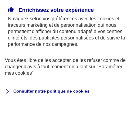
Enrichissez votre expérience
La donation pourrait être un bon moyen de réduire
Naviguez selon vos préférences avec les
cookies et
la part des frais de succession due par vos héritiers.
traceurs
marketing et de personnalisation qui nous
Le dispositif fiscal qui entoure actuellement la
permettent d'afficher du contenu adapté à vos centres
donation la rend attractive. Grâce à un système
d'intérêts, des publicités personnalisées et de suivre la
performance de nos campagnes.
d’abattement renouvelable tous les 15 ans, vous
pouvez ainsi donner jusqu’à 31 865 € à chacun de
Vous êtes libre de les accepter, de les refuser comme de
vos petits-enfants, sans payer de droits de mutation.
changer d'avis à tout moment en allant sur
"Paramétrer
mes
cookies
"
Par exemple :
un couple, heureux grands-parents
de 4 petits-enfants. Ils peuvent leur donner à
Consulter notre politique de
cookies
chacun 63 730 €, chaque conjoint pouvant faire une
donation de 31 865 €. Avec 4 petits enfants, ils
peuvent donc cumuler jusqu’à 254 920 € de
donation bénéficiant d'une franchise d'impôt,
renouvelable tous les 15 ans.