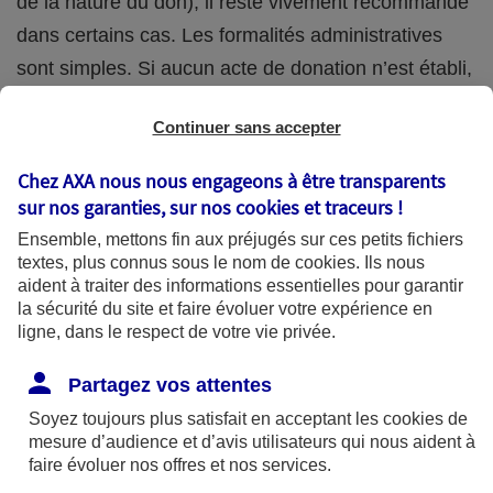
de la nature du don), il reste vivement recommandé
dans certains cas. Les formalités administratives
sont simples. Si aucun acte de donation n’est établi,
une déclaration à l’administration fiscale suffit
Continuer sans accepter
(Déclaration de don manuel - imprimé n°2735 -
possible en ligne).
Chez AXA nous nous engageons à être transparents
sur nos garanties, sur nos
cookies et traceurs
!
La donation étant irrévocable, elle doit être
Ensemble, mettons fin aux préjugés sur ces petits fichiers
soigneusement réfléchie, afin notamment de ne pas
textes, plus connus sous le nom de
cookies
. Ils nous
aident à traiter des informations essentielles pour garantir
trop vous démunir. Si par exemple vous tombez en
la sécurité du site et faire évoluer votre expérience en
situation de dépendance dans quelques années,
ligne, dans le respect de votre vie privée.
vous aurez besoin de ressources financières peut-
Partagez vos attentes
être plus importantes que prévues pour payer vos
Soyez toujours plus satisfait en acceptant les
cookies
de
soins.
mesure d’audience et d’avis utilisateurs qui nous aident à
faire évoluer nos offres et nos services.
Les avantages fiscaux de la donation