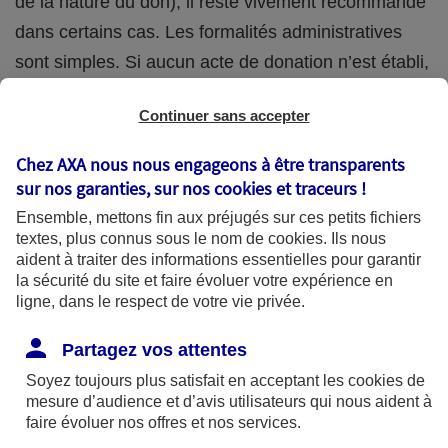
de la nature du don), il reste vivement recommandé
dans certains cas. Les formalités administratives
sont simples. Si aucun acte de donation n’est établi,
une déclaration à l’administration fiscale suffit
Continuer sans accepter
(Déclaration de don manuel - imprimé n°2735 -
possible en ligne).
Chez AXA nous nous engageons à être transparents
sur nos garanties, sur nos
cookies et traceurs
!
La donation étant irrévocable, elle doit être
Ensemble, mettons fin aux préjugés sur ces petits fichiers
soigneusement réfléchie, afin notamment de ne pas
textes, plus connus sous le nom de
cookies
. Ils nous
aident à traiter des informations essentielles pour garantir
trop vous démunir. Si par exemple vous tombez en
la sécurité du site et faire évoluer votre expérience en
situation de dépendance dans quelques années,
ligne, dans le respect de votre vie privée.
vous aurez besoin de ressources financières peut-
Partagez vos attentes
être plus importantes que prévues pour payer vos
Soyez toujours plus satisfait en acceptant les
cookies
de
soins.
mesure d’audience et d’avis utilisateurs qui nous aident à
faire évoluer nos offres et nos services.
Les avantages fiscaux de la donation