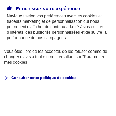
Enrichissez votre expérience
La donation pourrait être un bon moyen de réduire
Naviguez selon vos préférences avec les
cookies et
la part des frais de succession due par vos héritiers.
traceurs
marketing et de personnalisation qui nous
Le dispositif fiscal qui entoure actuellement la
permettent d'afficher du contenu adapté à vos centres
donation la rend attractive. Grâce à un système
d'intérêts, des publicités personnalisées et de suivre la
performance de nos campagnes.
d’abattement renouvelable tous les 15 ans, vous
pouvez ainsi donner jusqu’à 31 865 € à chacun de
Vous êtes libre de les accepter, de les refuser comme de
vos petits-enfants, sans payer de droits de mutation.
changer d'avis à tout moment en allant sur
"Paramétrer
mes
cookies
"
Par exemple :
un couple, heureux grands-parents
de 4 petits-enfants. Ils peuvent leur donner à
Consulter notre politique de
cookies
chacun 63 730 €, chaque conjoint pouvant faire une
donation de 31 865 €. Avec 4 petits enfants, ils
peuvent donc cumuler jusqu’à 254 920 € de
donation bénéficiant d'une franchise d'impôt,
renouvelable tous les 15 ans.