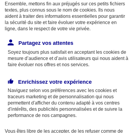
Pour rédiger votre testament, vous avez le choix
Ensemble, mettons fin aux préjugés sur ces petits fichiers
textes, plus connus sous le nom de
cookies
. Ils nous
entre plusieurs formules.
aident à traiter des informations essentielles pour garantir
la sécurité du site et faire évoluer votre expérience en
Le
testament olographe
: vous le rédigez
ligne, dans le respect de votre vie privée.
intégralement vous-même, à la main. Il doit être
Partagez vos attentes
daté et signé sans autre condition de forme.
Soyez toujours plus satisfait en acceptant les
Vous pouvez le conserver chez vous mais vous
cookies
de
mesure d’audience et d’avis utilisateurs qui nous aident à
prenez le risque qu’il soit perdu ou détruit… La
faire évoluer nos offres et nos services.
meilleure solution est donc de le transmettre à
votre notaire, qui l’enregistrera au fichier central
Enrichissez votre expérience
des dispositions de dernières volontés (FCDDV)
Naviguez selon vos préférences avec les
cookies et
traceurs
qui centralise l’ensemble des testaments et doit
marketing et de personnalisation qui nous
permettent d'afficher du contenu adapté à vos centres
être consulté par le notaire chargé de la
d'intérêts, des publicités personnalisées et de suivre la
succession. Le cas échéant, il faudra s'acquitter
performance de nos campagnes.
des frais de garde, d'une trentaine d'euros.
Vous êtes libre de les accepter, de les refuser comme de