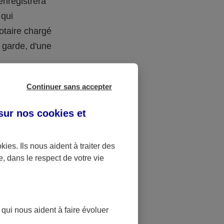
’enregistrera
 qui
notaire chargé
e garde, d'une
i en fait la
Continuer sans accepter
t déposé chez
sion et
 sur nos
cookies et
s. Il est donc
1.
okies
. Ils nous aident à traiter des
e, dans le respect de votre vie
le testateur
ire et deux
 qui nous aident à faire évoluer