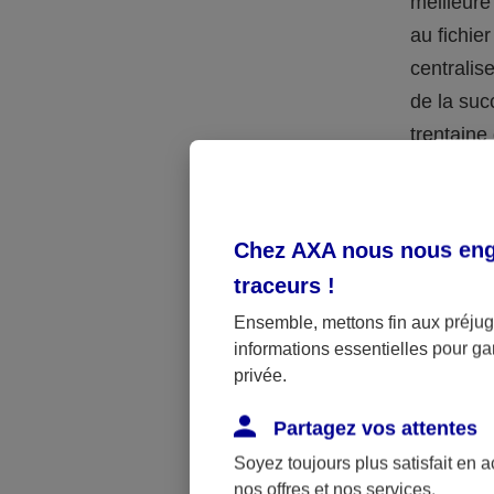
meilleure
au fichie
centralis
de la suc
trentaine
Le
tes
lecture, 
le notair
Chez AXA nous nous enga
l’enregist
traceurs
!
extrêmem
Ensemble, mettons fin aux préjugé
informations essentielles pour gar
Le
tes
privée.
dans un d
témoins.
Partagez vos attentes
Soyez toujours plus satisfait en 
Le
tes
nos offres et nos services.