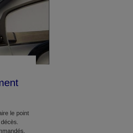
ment
re le point
 décès.
commandés.