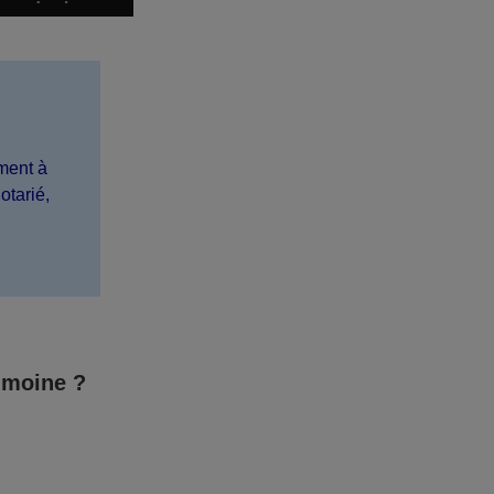
ament à
otarié,
imoine ?