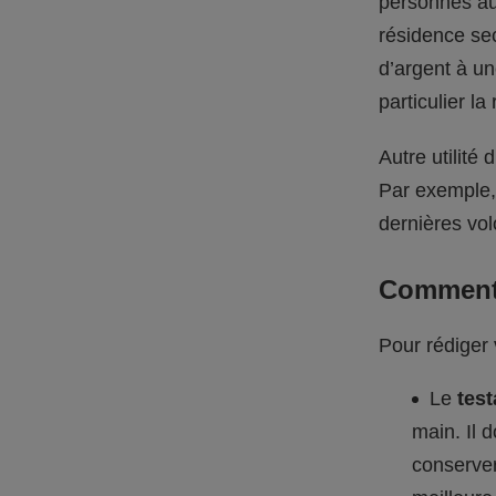
personnes au
résidence sec
d’argent à un
particulier l
Autre utilité
Par exemple, 
dernières vo
Comment 
Pour rédiger 
Le
tes
main. Il 
conserver