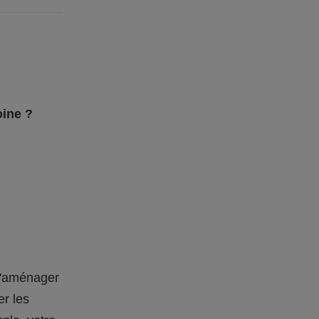
oine ?
 d'aménager
er les