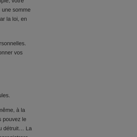
ple, votre
 Ou une somme
r la loi, en
rsonnelles.
donner vos
ules.
-même, à la
s pouvez le
u détruit… La