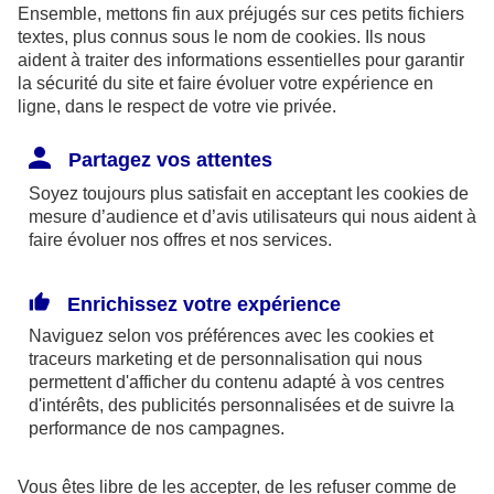
Pour rédiger votre testament, vous avez le choix
Ensemble, mettons fin aux préjugés sur ces petits fichiers
textes, plus connus sous le nom de
cookies
. Ils nous
entre plusieurs formules.
aident à traiter des informations essentielles pour garantir
la sécurité du site et faire évoluer votre expérience en
Le
testament olographe
: vous le rédigez
ligne, dans le respect de votre vie privée.
intégralement vous-même, à la main. Il doit être
Partagez vos attentes
daté et signé sans autre condition de forme.
Soyez toujours plus satisfait en acceptant les
Vous pouvez le conserver chez vous mais vous
cookies
de
mesure d’audience et d’avis utilisateurs qui nous aident à
prenez le risque qu’il soit perdu ou détruit… La
faire évoluer nos offres et nos services.
meilleure solution est donc de le transmettre à
votre notaire, qui l’enregistrera au fichier central
Enrichissez votre expérience
des dispositions de dernières volontés (FCDDV)
Naviguez selon vos préférences avec les
cookies et
traceurs
qui centralise l’ensemble des testaments et doit
marketing et de personnalisation qui nous
permettent d'afficher du contenu adapté à vos centres
être consulté par le notaire chargé de la
d'intérêts, des publicités personnalisées et de suivre la
succession. Le cas échéant, il faudra s'acquitter
performance de nos campagnes.
des frais de garde, d'une trentaine d'euros.
Vous êtes libre de les accepter, de les refuser comme de