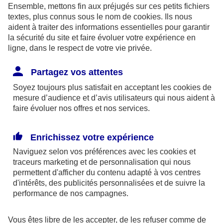
Pour rédiger votre testament, vous avez le choix
Ensemble, mettons fin aux préjugés sur ces petits fichiers
textes, plus connus sous le nom de
cookies
. Ils nous
entre plusieurs formules.
aident à traiter des informations essentielles pour garantir
la sécurité du site et faire évoluer votre expérience en
Le
testament olographe
: vous le rédigez
ligne, dans le respect de votre vie privée.
intégralement vous-même, à la main. Il doit être
Partagez vos attentes
daté et signé sans autre condition de forme.
Soyez toujours plus satisfait en acceptant les
Vous pouvez le conserver chez vous mais vous
cookies
de
mesure d’audience et d’avis utilisateurs qui nous aident à
prenez le risque qu’il soit perdu ou détruit… La
faire évoluer nos offres et nos services.
meilleure solution est donc de le transmettre à
votre notaire, qui l’enregistrera au fichier central
Enrichissez votre expérience
des dispositions de dernières volontés (FCDDV)
Naviguez selon vos préférences avec les
cookies et
traceurs
qui centralise l’ensemble des testaments et doit
marketing et de personnalisation qui nous
permettent d'afficher du contenu adapté à vos centres
être consulté par le notaire chargé de la
d'intérêts, des publicités personnalisées et de suivre la
succession. Le cas échéant, il faudra s'acquitter
performance de nos campagnes.
des frais de garde, d'une trentaine d'euros.
Vous êtes libre de les accepter, de les refuser comme de