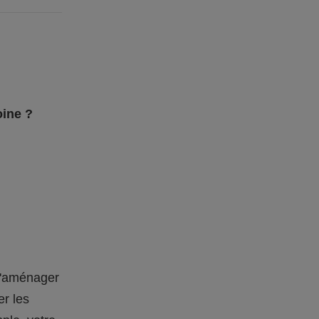
oine ?
 d'aménager
er les