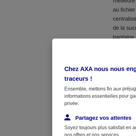
meilleure
au fichie
centralis
de la suc
trentaine
Le
tes
lecture, 
le notair
Chez AXA nous nous enga
l’enregist
traceurs
!
extrêmem
Ensemble, mettons fin aux préjugé
informations essentielles pour gar
Le
tes
privée.
dans un d
témoins.
Partagez vos attentes
Soyez toujours plus satisfait en 
Le
tes
nos offres et nos services.