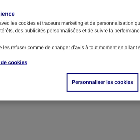
aphié, daté et signé par le testateur qui doit déclarer de
t le notaire qui s'agit de son testament et qu'il connait l
rience
avec les
cookies et traceurs
marketing et de personnalisation qui
ntérêts, des publicités personnalisées et de suivre la performa
de les refuser comme de changer d'avis à tout moment en allant 
e de
cookies
Personnaliser les cookies