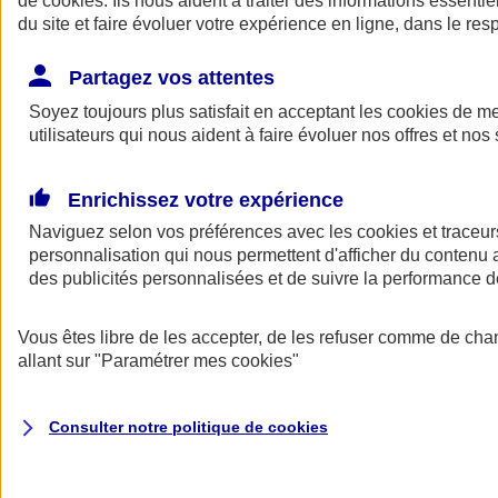
de
cookies
. Ils nous aident à traiter des informations essentie
du site et faire évoluer votre expérience en ligne, dans le resp
Assurance auto
Assurance jeune conducteur
Partagez vos attentes
Assurance forfait km
Soyez toujours plus satisfait en acceptant les
Assurance véhicule de collection
cookies
de mes
Assurance monospace
utilisateurs qui nous aident à faire évoluer nos offres et nos 
Garanties assurance auto
Nos formules assurance auto en ligne
Assurance Auto Malus
Enrichissez votre expérience
Services et avantages auto AXA
Naviguez selon vos préférences avec les
Assurance citoyenne auto
cookies et traceur
Assurer 2 voitures
personnalisation qui nous permettent d'afficher du contenu a
Assurance auto en ligne
des publicités personnalisées et de suivre la performance
Vous êtes libre de les accepter, de les refuser comme de cha
allant sur
"Paramétrer mes
cookies
"
Consulter notre politique de
cookies