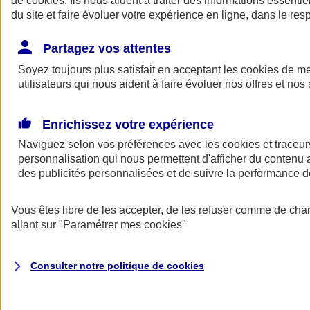
de
cookies
. Ils nous aident à traiter des informations essentie
du site et faire évoluer votre expérience en ligne, dans le resp
Assurance auto
Assurance jeune conducteur
Partagez vos attentes
Assurance forfait km
Soyez toujours plus satisfait en acceptant les
Assurance véhicule de collection
cookies
de mes
Assurance monospace
utilisateurs qui nous aident à faire évoluer nos offres et nos 
Garanties assurance auto
Nos formules assurance auto en ligne
Assurance Auto Malus
Enrichissez votre expérience
Services et avantages auto AXA
Naviguez selon vos préférences avec les
Assurance citoyenne auto
cookies et traceur
Assurer 2 voitures
personnalisation qui nous permettent d'afficher du contenu a
Assurance auto en ligne
des publicités personnalisées et de suivre la performance
Vous êtes libre de les accepter, de les refuser comme de cha
allant sur
"Paramétrer mes
cookies
"
Consulter notre politique de
cookies