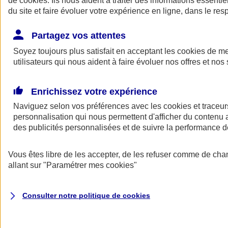
de
cookies
. Ils nous aident à traiter des informations essentie
du site et faire évoluer votre expérience en ligne, dans le resp
Assurance auto
Assurance jeune conducteur
Partagez vos attentes
Assurance forfait km
Soyez toujours plus satisfait en acceptant les
Assurance véhicule de collection
cookies
de mes
Assurance monospace
utilisateurs qui nous aident à faire évoluer nos offres et nos 
Garanties assurance auto
Nos formules assurance auto en ligne
Assurance Auto Malus
Enrichissez votre expérience
Services et avantages auto AXA
Naviguez selon vos préférences avec les
Assurance citoyenne auto
cookies et traceur
Assurer 2 voitures
personnalisation qui nous permettent d'afficher du contenu a
Assurance auto en ligne
des publicités personnalisées et de suivre la performance
Vous êtes libre de les accepter, de les refuser comme de cha
allant sur
"Paramétrer mes
cookies
"
Consulter notre politique de
cookies