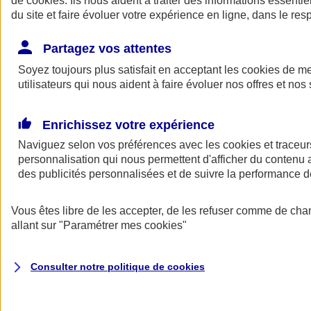
de
cookies
. Ils nous aident à traiter des informations essentie
du site et faire évoluer votre expérience en ligne, dans le resp
Assurance auto
Assurance jeune conducteur
Partagez vos attentes
Assurance forfait km
Soyez toujours plus satisfait en acceptant les
Assurance véhicule de collection
cookies
de mes
Assurance monospace
utilisateurs qui nous aident à faire évoluer nos offres et nos 
Garanties assurance auto
Nos formules assurance auto en ligne
Assurance Auto Malus
Enrichissez votre expérience
Services et avantages auto AXA
Naviguez selon vos préférences avec les
Assurance citoyenne auto
cookies et traceur
Assurer 2 voitures
personnalisation qui nous permettent d'afficher du contenu a
Assurance auto en ligne
des publicités personnalisées et de suivre la performance
Vous êtes libre de les accepter, de les refuser comme de cha
allant sur
"Paramétrer mes
cookies
"
Consulter notre politique de
cookies