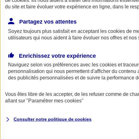
de
cookies
. Ils nous aident à traiter des informations essentie
du site et faire évoluer votre expérience en ligne, dans le resp
Assurance auto
Assurance jeune conducteur
Partagez vos attentes
Assurance forfait km
Soyez toujours plus satisfait en acceptant les
Assurance véhicule de collection
cookies
de mes
Assurance monospace
utilisateurs qui nous aident à faire évoluer nos offres et nos 
Garanties assurance auto
Nos formules assurance auto en ligne
Assurance Auto Malus
Enrichissez votre expérience
Services et avantages auto AXA
Naviguez selon vos préférences avec les
Assurance citoyenne auto
cookies et traceur
Assurer 2 voitures
personnalisation qui nous permettent d'afficher du contenu a
Assurance auto en ligne
des publicités personnalisées et de suivre la performance
Vous êtes libre de les accepter, de les refuser comme de cha
allant sur
"Paramétrer mes
cookies
"
Consulter notre politique de
cookies