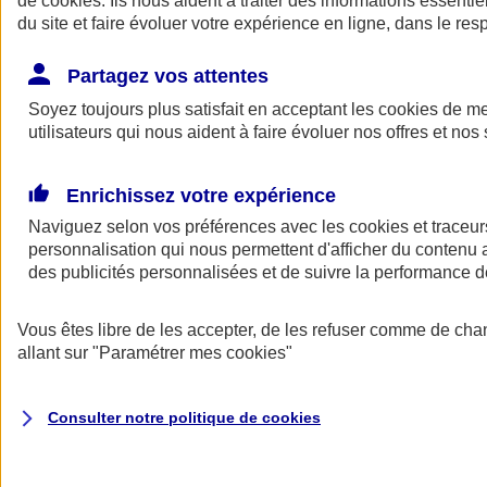
de
cookies
. Ils nous aident à traiter des informations essentie
du site et faire évoluer votre expérience en ligne, dans le resp
Assurance auto
Assurance jeune conducteur
Partagez vos attentes
Assurance forfait km
Soyez toujours plus satisfait en acceptant les
Assurance véhicule de collection
cookies
de mes
Assurance monospace
utilisateurs qui nous aident à faire évoluer nos offres et nos 
Garanties assurance auto
Nos formules assurance auto en ligne
Assurance Auto Malus
Enrichissez votre expérience
Services et avantages auto AXA
Naviguez selon vos préférences avec les
Assurance citoyenne auto
cookies et traceur
Assurer 2 voitures
personnalisation qui nous permettent d'afficher du contenu a
Assurance auto en ligne
des publicités personnalisées et de suivre la performance
Vous êtes libre de les accepter, de les refuser comme de cha
allant sur
"Paramétrer mes
cookies
"
Consulter notre politique de
cookies